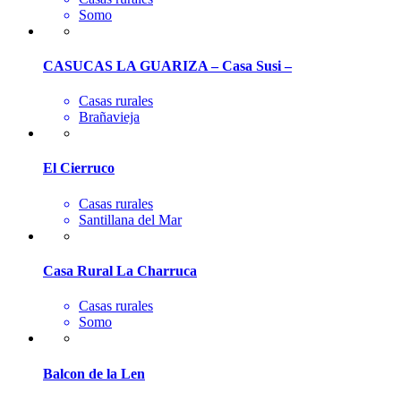
Somo
CASUCAS LA GUARIZA – Casa Susi –
Casas rurales
Brañavieja
El Cierruco
Casas rurales
Santillana del Mar
Casa Rural La Charruca
Casas rurales
Somo
Balcon de la Len