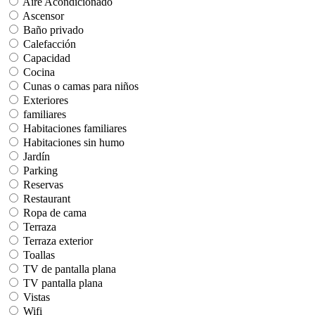
Aire Acondicionado
Ascensor
Baño privado
Calefacción
Capacidad
Cocina
Cunas o camas para niños
Exteriores
familiares
Habitaciones familiares
Habitaciones sin humo
Jardín
Parking
Reservas
Restaurant
Ropa de cama
Terraza
Terraza exterior
Toallas
TV de pantalla plana
TV pantalla plana
Vistas
Wifi