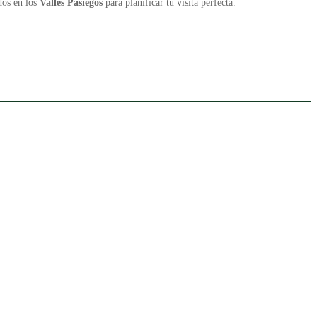
dos en los
Valles Pasiegos
para planificar tu visita perfecta.