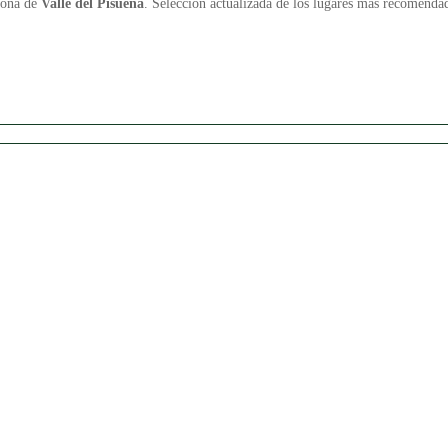
zona de
Valle del Pisueña
. Selección actualizada de los lugares más recomenda