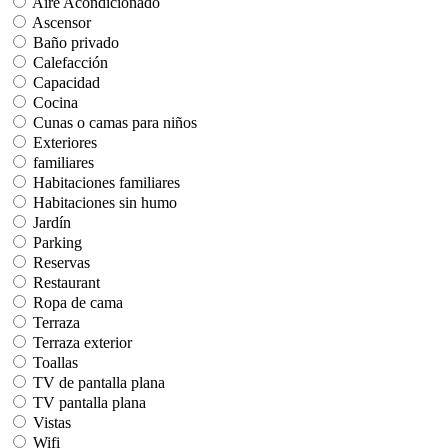
Aire Acondicionado
Ascensor
Baño privado
Calefacción
Capacidad
Cocina
Cunas o camas para niños
Exteriores
familiares
Habitaciones familiares
Habitaciones sin humo
Jardín
Parking
Reservas
Restaurant
Ropa de cama
Terraza
Terraza exterior
Toallas
TV de pantalla plana
TV pantalla plana
Vistas
Wifi