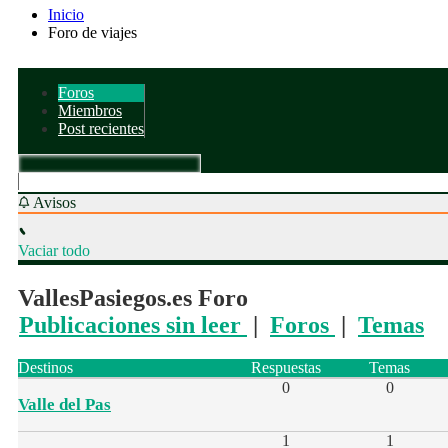
Inicio
Foro de viajes
Foros
Miembros
Post recientes
Avisos
Vaciar todo
VallesPasiegos.es Foro
Publicaciones sin leer
|
Foros
|
Temas
Destinos
Respuestas
Temas
0
0
Valle del Pas
1
1