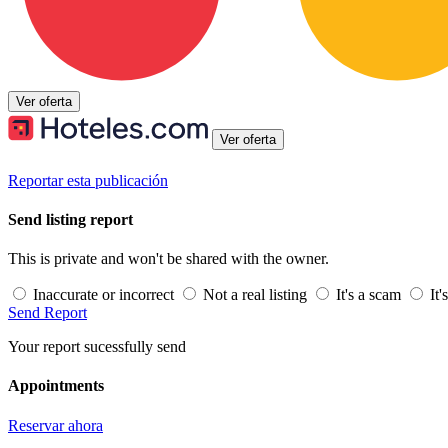
Ver oferta
Ver oferta
Reportar esta publicación
Send listing report
This is private and won't be shared with the owner.
Inaccurate or incorrect
Not a real listing
It's a scam
It'
Send Report
Your report sucessfully send
Appointments
Reservar ahora