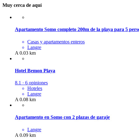
Muy cerca de aquí
Apartamento Somo completo 200m de la playa para 5 per
Casas y apartamentos enteros
Langre
A 0.03 km
Hotel Bemon Playa
8.1 · 6 opiniones
Hoteles
Langre
A 0.08 km
Apartamento en Somo con 2 plazas de garaje
Langre
A 0.09 km