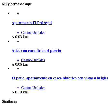
Muy cerca de aquí
Apartmento El Pedregal
Castro-Urdiales
A 0.03 km
Atico con encanto en el puerto
Castro-Urdiales
A 0.06 km
El patio, apartamento en casco historico con vistas a la igles
Castro-Urdiales
A 0.10 km
Similares