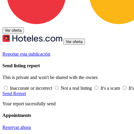
Ver oferta
Ver oferta
Reportar esta publicación
Send listing report
This is private and won't be shared with the owner.
Inaccurate or incorrect
Not a real listing
It's a scam
It'
Send Report
Your report sucessfully send
Appointments
Reservar ahora