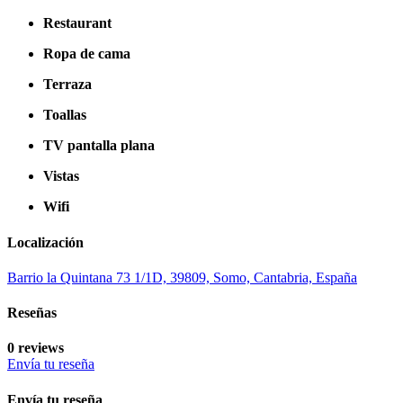
Restaurant
Ropa de cama
Terraza
Toallas
TV pantalla plana
Vistas
Wifi
Localización
Barrio la Quintana 73 1/1D, 39809, Somo, Cantabria, España
Reseñas
0 reviews
Envía tu reseña
Envía tu reseña