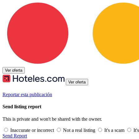
Ver oferta
Ver oferta
Reportar esta publicación
Send listing report
This is private and won't be shared with the owner.
Inaccurate or incorrect
Not a real listing
It's a scam
It'
Send Report