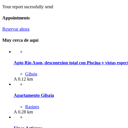
Your report sucessfully send
Appointments
Reservar ahora
Muy cerca de aquí
Apto Rio Ason, desconexion total con Piscina y vistas espec
Gibaja
A 0.12 km
Apartamento Gibaja
Rasines
A 0.28 km