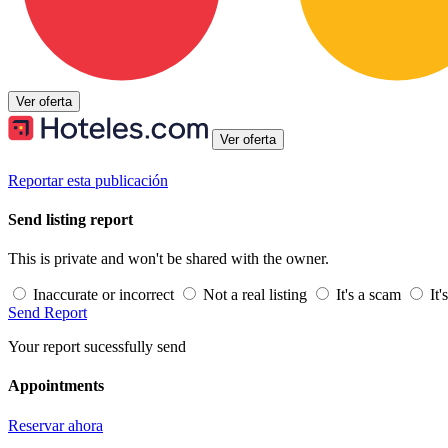
Ver oferta
Ver oferta
Reportar esta publicación
Send listing report
This is private and won't be shared with the owner.
Inaccurate or incorrect
Not a real listing
It's a scam
It'
Send Report
Your report sucessfully send
Appointments
Reservar ahora