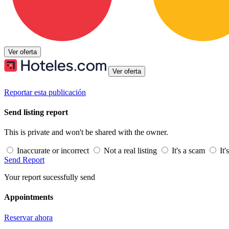
Ver oferta
Ver oferta
Reportar esta publicación
Send listing report
This is private and won't be shared with the owner.
Inaccurate or incorrect
Not a real listing
It's a scam
It'
Send Report
Your report sucessfully send
Appointments
Reservar ahora