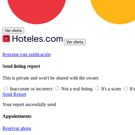
Ver oferta
Ver oferta
Reportar esta publicación
Send listing report
This is private and won't be shared with the owner.
Inaccurate or incorrect
Not a real listing
It's a scam
It'
Send Report
Your report sucessfully send
Appointments
Reservar ahora