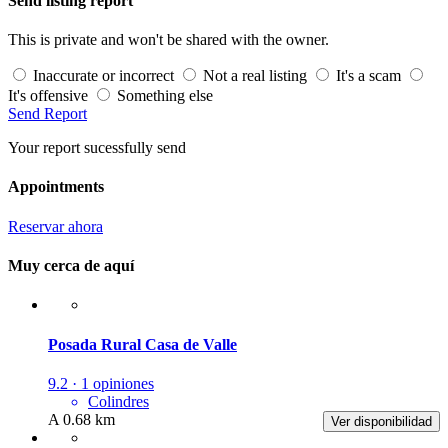
Send listing report
This is private and won't be shared with the owner.
Inaccurate or incorrect
Not a real listing
It's a scam
It's offensive
Something else
Send Report
Your report sucessfully send
Appointments
Reservar ahora
Muy cerca de aquí
Posada Rural Casa de Valle
9.2 · 1 opiniones
Colindres
A 0.68 km
Ver disponibilidad