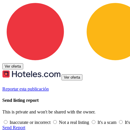
Ver oferta
Ver oferta
Reportar esta publicación
Send listing report
This is private and won't be shared with the owner.
Inaccurate or incorrect
Not a real listing
It's a scam
It'
Send Report