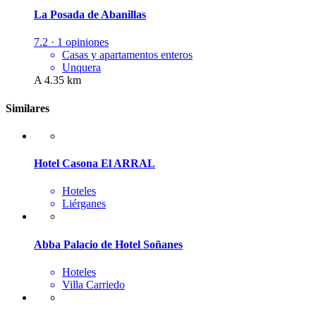
La Posada de Abanillas
7.2 · 1 opiniones
Casas y apartamentos enteros
Unquera
A 4.35 km
Similares
Hotel Casona El ARRAL
Hoteles
Liérganes
Abba Palacio de Hotel Soñanes
Hoteles
Villa Carriedo