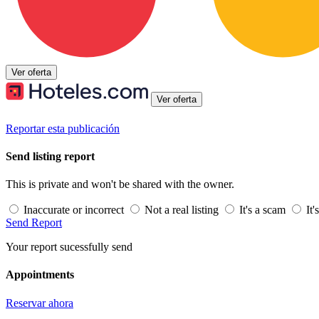
Ver oferta
Ver oferta
Reportar esta publicación
Send listing report
This is private and won't be shared with the owner.
Inaccurate or incorrect
Not a real listing
It's a scam
It'
Send Report
Your report sucessfully send
Appointments
Reservar ahora