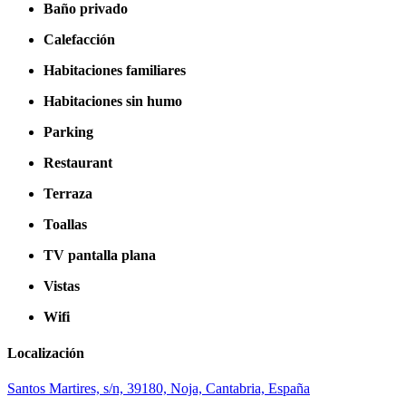
Baño privado
Calefacción
Habitaciones familiares
Habitaciones sin humo
Parking
Restaurant
Terraza
Toallas
TV pantalla plana
Vistas
Wifi
Localización
Santos Martires, s/n, 39180, Noja, Cantabria, España