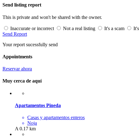
Send listing report
This is private and won't be shared with the owner.
Inaccurate or incorrect
Not a real listing
It's a scam
It'
Send Report
Your report sucessfully send
Appointments
Reservar ahora
Muy cerca de aquí
Apartamentos Pineda
Casas y apartamentos enteros
Noja
A 0.17 km