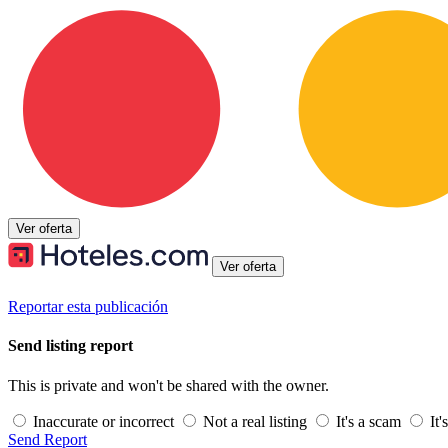
Ver oferta
Ver oferta
Reportar esta publicación
Send listing report
This is private and won't be shared with the owner.
Inaccurate or incorrect
Not a real listing
It's a scam
It'
Send Report