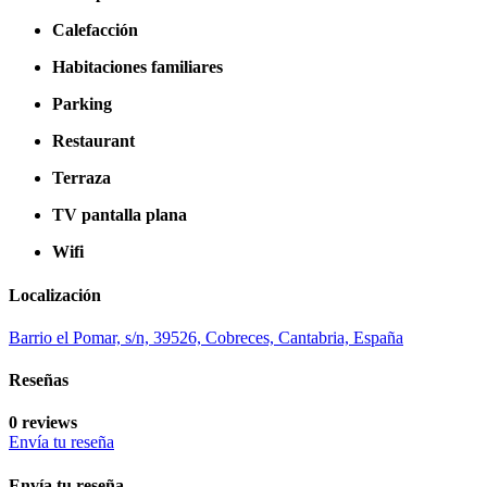
Calefacción
Habitaciones familiares
Parking
Restaurant
Terraza
TV pantalla plana
Wifi
Localización
Barrio el Pomar, s/n, 39526, Cobreces, Cantabria, España
Reseñas
0 reviews
Envía tu reseña
Envía tu reseña