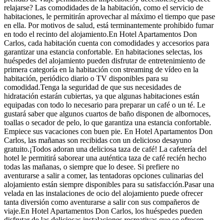
relajarse? Las comodidades de la habitación, como el servicio de
habitaciones, le permitirán aprovechar al máximo el tiempo que pase
en ella. Por motivos de salud, está terminantemente prohibido fumar
en todo el recinto del alojamiento.En Hotel Apartamentos Don
Carlos, cada habitación cuenta con comodidades y accesorios para
garantizar una estancia confortable. En habitaciones selectas, los
huéspedes del alojamiento pueden disfrutar de entretenimiento de
primera categoría en la habitación con streaming de vídeo en la
habitación, periódico diario o TV disponibles para su
comodidad.Tenga la seguridad de que sus necesidades de
hidratación estarán cubiertas, ya que algunas habitaciones están
equipadas con todo lo necesario para preparar un café o un té. Le
gustará saber que algunos cuartos de baño disponen de albornoces,
toallas o secador de pelo, lo que garantiza una estancia confortable.
Empiece sus vacaciones con buen pie. En Hotel Apartamentos Don
Carlos, las mañanas son recibidas con un delicioso desayuno
gratuito.¡Todos adoran una deliciosa taza de café! La cafetería del
hotel le permitirá saborear una auténtica taza de café recién hecho
todas las mañanas, o siempre que lo desee. Si prefiere no
aventurarse a salir a comer, las tentadoras opciones culinarias del
alojamiento están siempre disponibles para su satisfacción.Pasar una
velada en las instalaciones de ocio del alojamiento puede ofrecer
tanta diversión como aventurarse a salir con sus compañeros de
viaje.En Hotel Apartamentos Don Carlos, los huéspedes pueden
disfrutar de las deliciosas instalaciones recreativas que se ofrecen