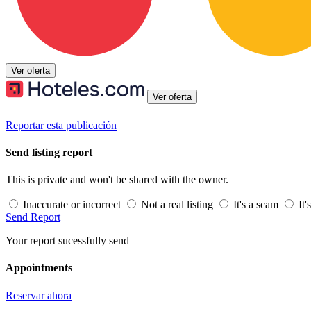
Ver oferta
Ver oferta
Reportar esta publicación
Send listing report
This is private and won't be shared with the owner.
Inaccurate or incorrect
Not a real listing
It's a scam
It'
Send Report
Your report sucessfully send
Appointments
Reservar ahora