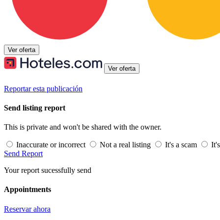
Ver oferta
Ver oferta
Reportar esta publicación
Send listing report
This is private and won't be shared with the owner.
Inaccurate or incorrect
Not a real listing
It's a scam
It'
Send Report
Your report sucessfully send
Appointments
Reservar ahora