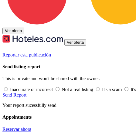
Ver oferta
Ver oferta
Reportar esta publicación
Send listing report
This is private and won't be shared with the owner.
Inaccurate or incorrect
Not a real listing
It's a scam
It'
Send Report
Your report sucessfully send
Appointments
Reservar ahora