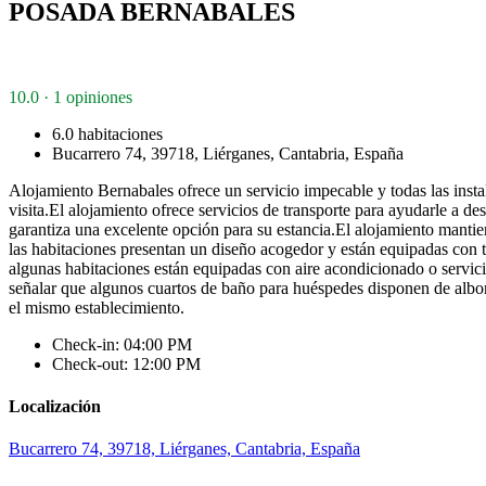
POSADA BERNABALES
10.0 · 1 opiniones
6.0 habitaciones
Bucarrero 74, 39718, Liérganes, Cantabria, España
Alojamiento Bernabales ofrece un servicio impecable y todas las insta
visita.El alojamiento ofrece servicios de transporte para ayudarle a d
garantiza una excelente opción para su estancia.El alojamiento manti
las habitaciones presentan un diseño acogedor y están equipadas con 
algunas habitaciones están equipadas con aire acondicionado o servi
señalar que algunos cuartos de baño para huéspedes disponen de al
el mismo establecimiento.
Check-in: 04:00 PM
Check-out: 12:00 PM
Localización
Bucarrero 74, 39718, Liérganes, Cantabria, España