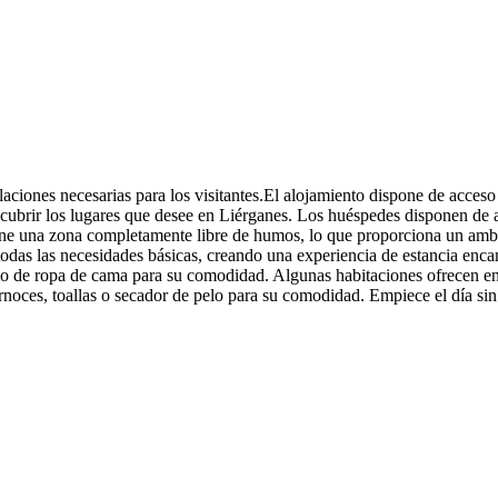
laciones necesarias para los visitantes.El alojamiento dispone de acces
escubrir los lugares que desee en Liérganes. Los huéspedes disponen de 
ene una zona completamente libre de humos, lo que proporciona un ambien
todas las necesidades básicas, creando una experiencia de estancia enca
cio de ropa de cama para su comodidad. Algunas habitaciones ofrecen e
bornoces, toallas o secador de pelo para su comodidad. Empiece el d