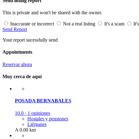
Send listing report
This is private and won't be shared with the owner.
Inaccurate or incorrect
Not a real listing
It's a scam
It'
Send Report
Your report sucessfully send
Appointments
Reservar ahora
Muy cerca de aquí
POSADA BERNABALES
10.0 · 1 opiniones
Hostales y pensiones
Liérganes
A 0.00 km