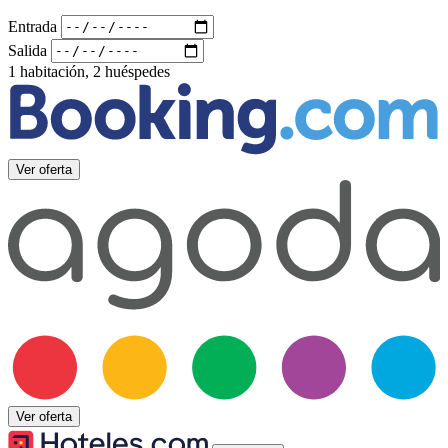
Entrada
Salida
1 habitación, 2 huéspedes
Ver oferta
Ver oferta