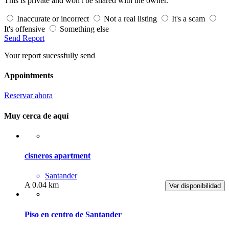
This is private and won't be shared with the owner.
Inaccurate or incorrect
Not a real listing
It's a scam
It's offensive
Something else
Send Report
Your report sucessfully send
Appointments
Reservar ahora
Muy cerca de aquí
cisneros apartment
Santander
A 0.04 km
Ver disponibilidad
Piso en centro de Santander