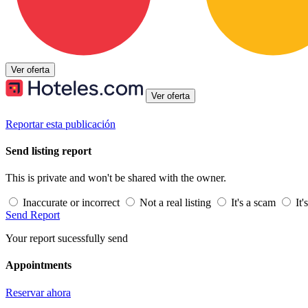
Ver oferta
Ver oferta
Reportar esta publicación
Send listing report
This is private and won't be shared with the owner.
Inaccurate or incorrect
Not a real listing
It's a scam
It'
Send Report
Your report sucessfully send
Appointments
Reservar ahora