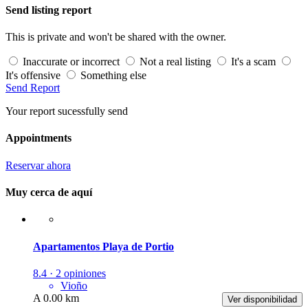
Send listing report
This is private and won't be shared with the owner.
Inaccurate or incorrect
Not a real listing
It's a scam
It's offensive
Something else
Send Report
Your report sucessfully send
Appointments
Reservar ahora
Muy cerca de aquí
Apartamentos Playa de Portio
8.4 · 2 opiniones
Vioño
A 0.00 km
Ver disponibilidad