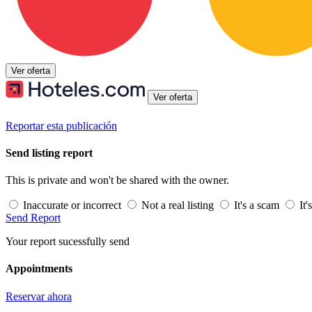
Ver oferta
Ver oferta
Reportar esta publicación
Send listing report
This is private and won't be shared with the owner.
Inaccurate or incorrect
Not a real listing
It's a scam
It'
Send Report
Your report sucessfully send
Appointments
Reservar ahora