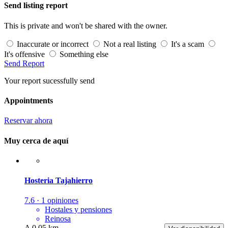
Send listing report
This is private and won't be shared with the owner.
Inaccurate or incorrect
Not a real listing
It's a scam
It's offensive
Something else
Send Report
Your report sucessfully send
Appointments
Reservar ahora
Muy cerca de aquí
Hosteria Tajahierro
7.6 · 1 opiniones
Hostales y pensiones
Reinosa
A 0.05 km