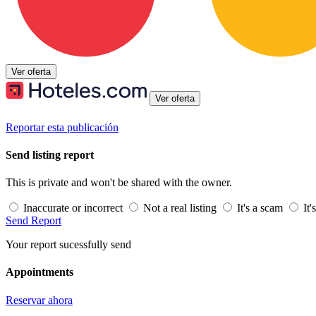
Ver oferta
Ver oferta
Reportar esta publicación
Send listing report
This is private and won't be shared with the owner.
Inaccurate or incorrect
Not a real listing
It's a scam
It'
Send Report
Your report sucessfully send
Appointments
Reservar ahora