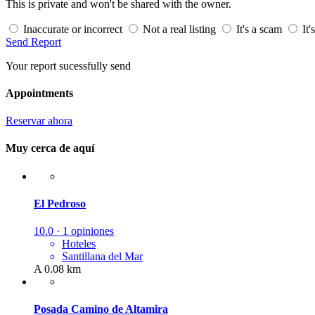
This is private and won't be shared with the owner.
Inaccurate or incorrect
Not a real listing
It's a scam
It'
Send Report
Your report sucessfully send
Appointments
Reservar ahora
Muy cerca de aquí
El Pedroso
10.0 · 1 opiniones
Hoteles
Santillana del Mar
A 0.08 km
Posada Camino de Altamira