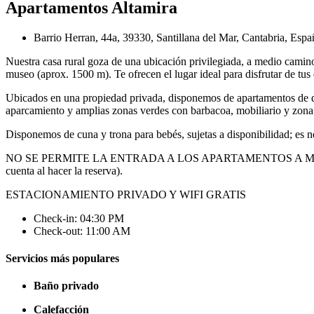
Apartamentos Altamira
Barrio Herran, 44a, 39330, Santillana del Mar, Cantabria, Espa
Nuestra casa rural goza de una ubicación privilegiada, a medio camino
museo (aprox. 1500 m). Te ofrecen el lugar ideal para disfrutar de tus d
Ubicados en una propiedad privada, disponemos de apartamentos de di
aparcamiento y amplias zonas verdes con barbacoa, mobiliario y zona d
Disponemos de cuna y trona para bebés, sujetas a disponibilidad; es ne
NO SE PERMITE LA ENTRADA A LOS APARTAMENTOS A MÁS PE
cuenta al hacer la reserva).
ESTACIONAMIENTO PRIVADO Y WIFI GRATIS
Check-in: 04:30 PM
Check-out: 11:00 AM
Servicios más populares
Baño privado
Calefacción