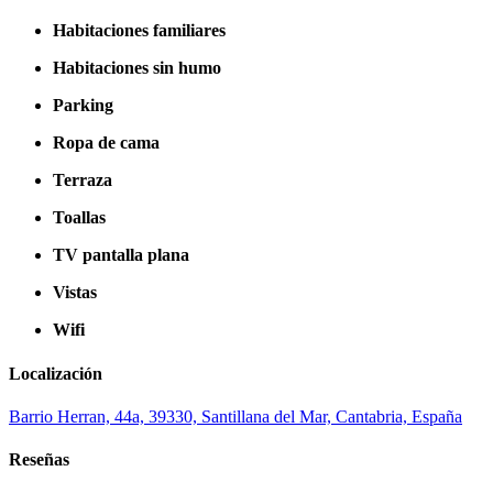
Habitaciones familiares
Habitaciones sin humo
Parking
Ropa de cama
Terraza
Toallas
TV pantalla plana
Vistas
Wifi
Localización
Barrio Herran, 44a, 39330, Santillana del Mar, Cantabria, España
Reseñas