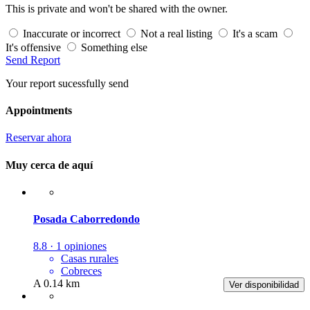
This is private and won't be shared with the owner.
Inaccurate or incorrect
Not a real listing
It's a scam
It's offensive
Something else
Send Report
Your report sucessfully send
Appointments
Reservar ahora
Muy cerca de aquí
Posada Caborredondo
8.8 · 1 opiniones
Casas rurales
Cobreces
A 0.14 km
Ver disponibilidad