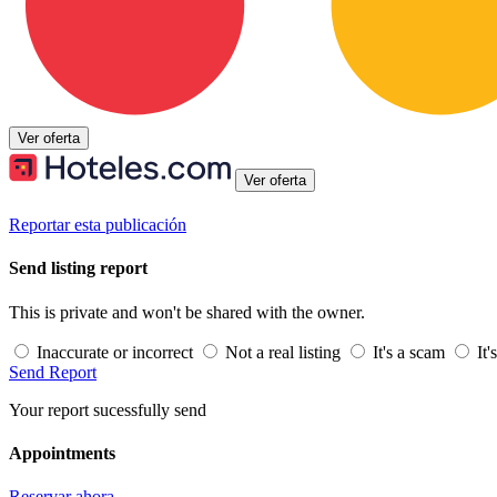
Ver oferta
Ver oferta
Reportar esta publicación
Send listing report
This is private and won't be shared with the owner.
Inaccurate or incorrect
Not a real listing
It's a scam
It'
Send Report
Your report sucessfully send
Appointments
Reservar ahora