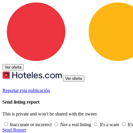
Ver oferta
Ver oferta
Reportar esta publicación
Send listing report
This is private and won't be shared with the owner.
Inaccurate or incorrect
Not a real listing
It's a scam
It'
Send Report