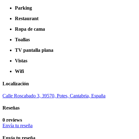
Parking
Restaurant
Ropa de cama
Toallas
TV pantalla plana
Vistas
Wifi
Localización
Calle Roscabado 3, 39570, Potes, Cantabria, España
Reseñas
0 reviews
Envía tu reseña
Envía tu reseña