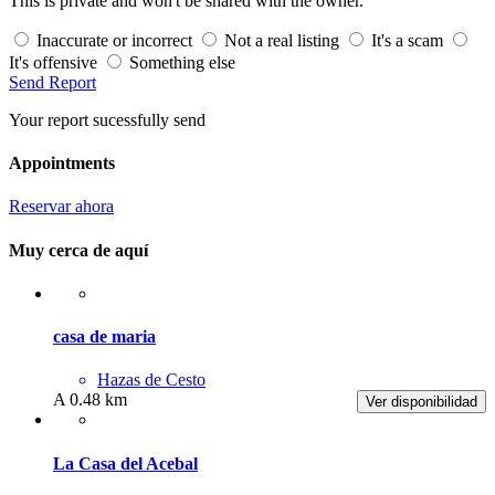
This is private and won't be shared with the owner.
Inaccurate or incorrect
Not a real listing
It's a scam
It's offensive
Something else
Send Report
Your report sucessfully send
Appointments
Reservar ahora
Muy cerca de aquí
casa de maria
Hazas de Cesto
A 0.48 km
Ver disponibilidad
La Casa del Acebal