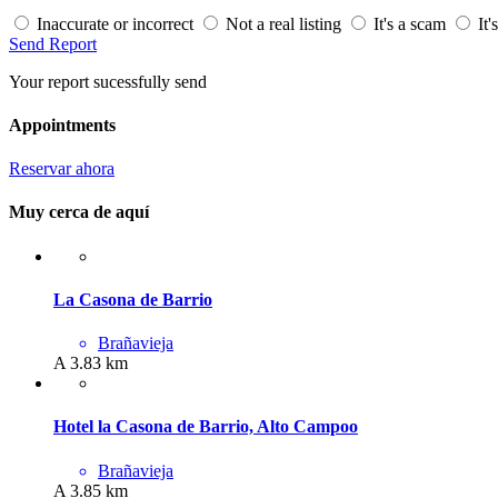
Inaccurate or incorrect
Not a real listing
It's a scam
It'
Send Report
Your report sucessfully send
Appointments
Reservar ahora
Muy cerca de aquí
La Casona de Barrio
Brañavieja
A 3.83 km
Hotel la Casona de Barrio, Alto Campoo
Brañavieja
A 3.85 km