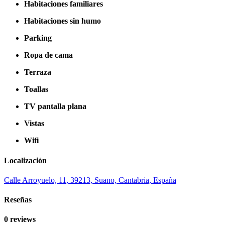
Habitaciones familiares
Habitaciones sin humo
Parking
Ropa de cama
Terraza
Toallas
TV pantalla plana
Vistas
Wifi
Localización
Calle Arroyuelo, 11, 39213, Suano, Cantabria, España
Reseñas
0 reviews