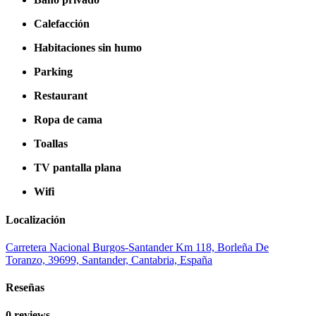
Calefacción
Habitaciones sin humo
Parking
Restaurant
Ropa de cama
Toallas
TV pantalla plana
Wifi
Localización
Carretera Nacional Burgos-Santander Km 118, Borleña De
Toranzo, 39699, Santander, Cantabria, España
Reseñas
0 reviews