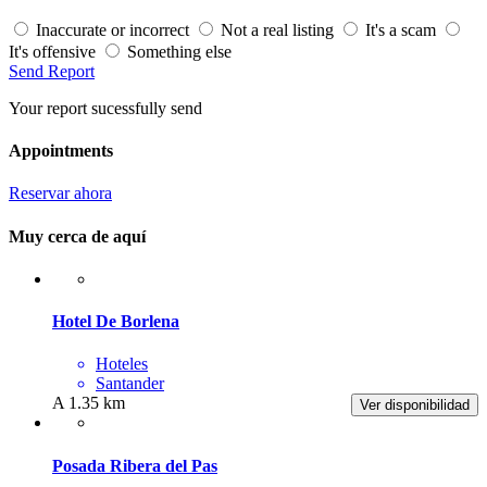
Inaccurate or incorrect
Not a real listing
It's a scam
It's offensive
Something else
Send Report
Your report sucessfully send
Appointments
Reservar ahora
Muy cerca de aquí
Hotel De Borlena
Hoteles
Santander
A 1.35 km
Ver disponibilidad
Posada Ribera del Pas