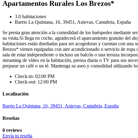
Apartamentos Rurales Los Brezos*
3.0 habitaciones
Barrio La Quintana, 16, 39451, Anievas, Cantabria, España
Se presta gran atención a la comodidad de los huéspedes mediante se
su visita.Si llega en coche, agradecerá el aparcamiento gratuito del al
habitaciones están diseñadas para ser acogedoras y cuentan con una se
Brezos* vienen equipadas con aire acondicionado o servicio de ropa 
sala de estar independiente o incluso un balcón o una terraza incorpora
streaming de vídeo en la habitación, prensa diaria o TV para sus neces
preparar un café o un té. Mantenga su aseo y comodidad utilizando los
Check-in: 02:00 PM
Check-out: 12:00 PM
Localización
Barrio La Quintana, 16, 39451, Anievas, Cantabria, España
Reseñas
0 reviews
Envía tu reseña