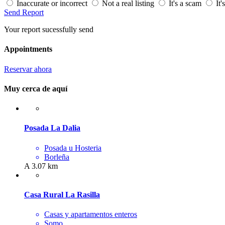
Inaccurate or incorrect
Not a real listing
It's a scam
It'
Send Report
Your report sucessfully send
Appointments
Reservar ahora
Muy cerca de aquí
Posada La Dalia
Posada u Hosteria
Borleña
A 3.07 km
Casa Rural La Rasilla
Casas y apartamentos enteros
Somo