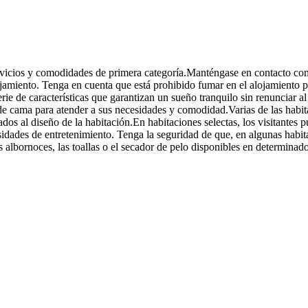
rvicios y comodidades de primera categoría.Manténgase en contacto con 
ojamiento. Tenga en cuenta que está prohibido fumar en el alojamiento pa
rie de características que garantizan un sueño tranquilo sin renunciar 
de cama para atender a sus necesidades y comodidad.Varias de las habi
dos al diseño de la habitación.En habitaciones selectas, los visitantes 
idades de entretenimiento. Tenga la seguridad de que, en algunas habita
 albornoces, las toallas o el secador de pelo disponibles en determinad