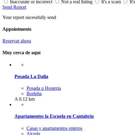
Inaccurate or incorrect
Not a real listing
It's a scam
It'
Send Report
Your report sucessfully send
Appointments
Reservar ahora
Muy cerca de aquí
Posada La Dalia
Posada u Hosteria
Borleña
A 0.12 km
Apartamentos la Escuela en Cantabria
Casas y apartamentos enteros
Alceda